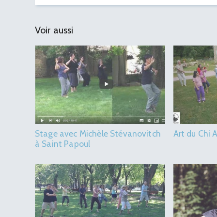
Voir aussi
Stage avec Michèle Stévanovitch
Art du Chi
à Saint Papoul