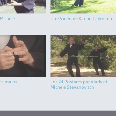
 Michèle
Une Video de Karine Taymanns
des mains
Les 24 Postures par Vlady et
Michèle Stévanovitch