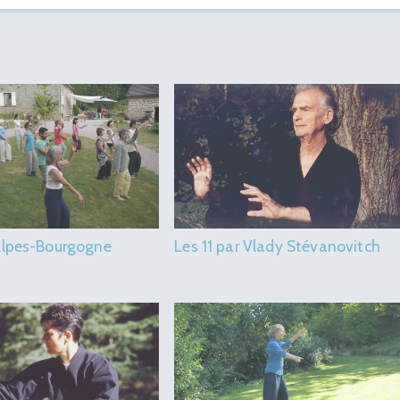
 Alpes-Bourgogne
Les 11 par Vlady Stévanovitch