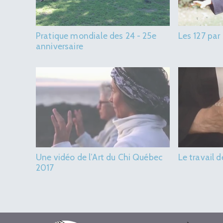
Pratique mondiale des 24 - 25e
Les 127 par
anniversaire
Une vidéo de l’Art du Chi Québec
Le travail 
2017