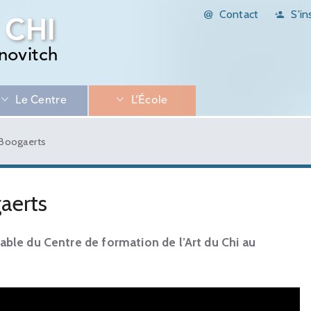
Contact
S'in
 CHI
novitch
Le Centre
L’École
 Boogaerts
aerts
ble du Centre de formation de l’Art du Chi au