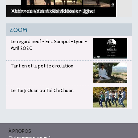
Le planning 2026-2027 est en ligne !
Vidéo : L’Art du Chi - 10 ans à Aubard
Vidéo : Les 5 formateurs et les 127
Vidéo de L’Art du Chi Québec
Abonnez-vous à des vidéos en ligne
ZOOM
Le regard neuf - Eric Sampol - Lyon -
Avril 2020
Tantien et la petite circulation
Le Taï Ji Quan ou Taî Chi Chuan
À PROPOS
Qui sommes-nous ?