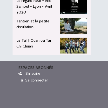
Le regard neuf - Eric
Sampol - Lyon - Avril
2020
Tantien et la petite
circulation
Le Taï Ji Quan ou Taî
Chi Chuan
ESPACES ABONNÉS
S'inscrire
Se connecter