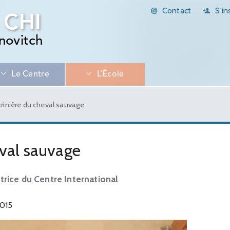
Contact
S'in
 CHI
novitch
Le Centre
L’École
crinière du cheval sauvage
eval sauvage
trice du Centre International
2015