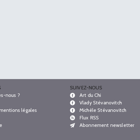
S
SUIVEZ-NOUS
s-nous ?
Art du Chi
Vlady Stévanovitch
 mentions légales
Michèle Stévanovitch
Flux RSS
te
Abonnement newsletter