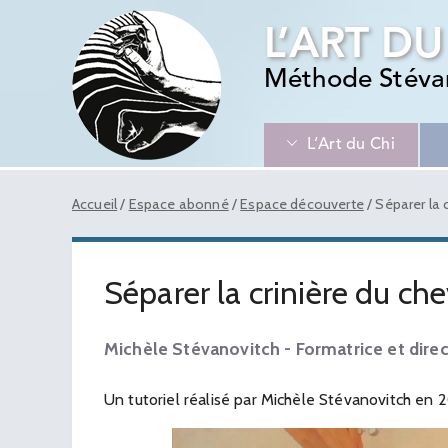
L’ART DU
Méthode Stéva
L’Art du Chi
Accueil
/
Espace abonné
/
Espace découverte
/
Séparer la 
Séparer la crinière du ch
Michèle Stévanovitch - Formatrice et direc
Un tutoriel réalisé par Michèle Stévanovitch en 