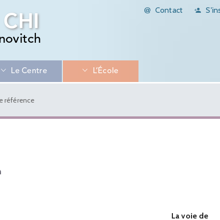
Contact
S'in
 CHI
novitch
Le Centre
L’École
de référence
n
La voie de