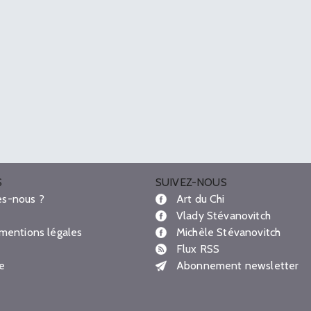
S
SUIVEZ-NOUS
s-nous ?
Art du Chi
Vlady Stévanovitch
 mentions légales
Michèle Stévanovitch
Flux RSS
te
Abonnement newsletter