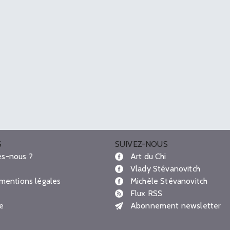
S
SUIVEZ-NOUS
s-nous ?
Art du Chi
Vlady Stévanovitch
 mentions légales
Michèle Stévanovitch
Flux RSS
te
Abonnement newsletter