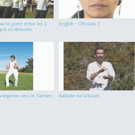
ar le point entre les 2
English - Chi class 3
ciput et détente
ergence vers le Tantien
Ballade de la boule