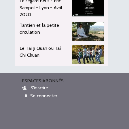
Le regard neuf - Eric
Sampol - Lyon - Avril
2020
Tantien et la petite
circulation
Le Taï Ji Quan ou Taî
Chi Chuan
ESPACES ABONNÉS
S'inscrire
Se connecter