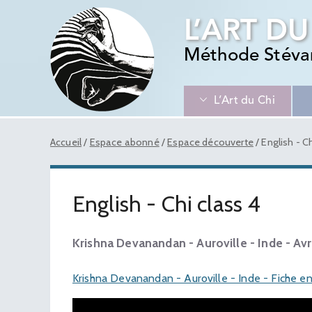
L’ART DU
Méthode Stéva
L’Art du Chi
Accueil
/
Espace abonné
/
Espace découverte
/
English - Ch
English - Chi class 4
Krishna Devanandan - Auroville - Inde - Avr
Krishna Devanandan - Auroville - Inde - Fiche e