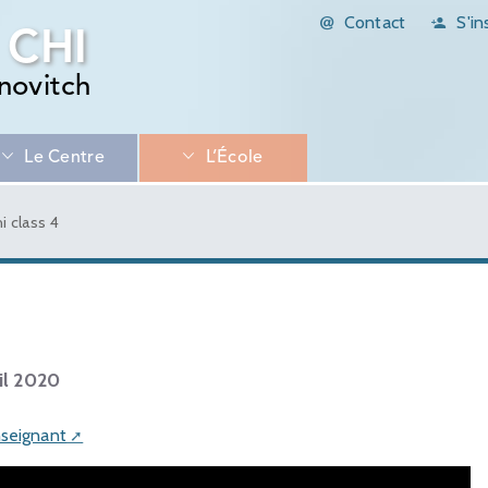
Contact
S'in
 CHI
novitch
Le Centre
L’École
i class 4
il 2020
nseignant