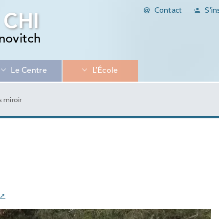
Contact
S'in
 CHI
novitch
Le Centre
L’École
 miroir