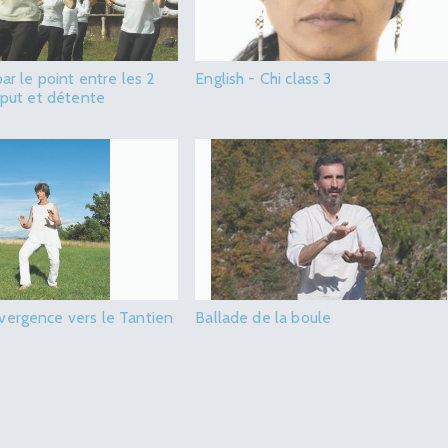
ar le point entre les 2
English - Chi class 3
ciput et détente
ergence vers le Tantien
Ballade de la boule