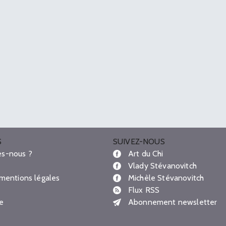
S
SUIVEZ-NOUS
s-nous ?
Art du Chi
Vlady Stévanovitch
 mentions légales
Michèle Stévanovitch
Flux RSS
te
Abonnement newsletter