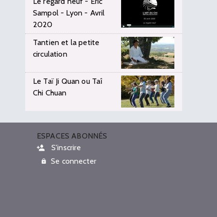
Le regard neuf - Eric
Sampol - Lyon - Avril
2020
Tantien et la petite
circulation
Le Taï Ji Quan ou Taî
Chi Chuan
ESPACES ABONNÉS
S'inscrire
Se connecter