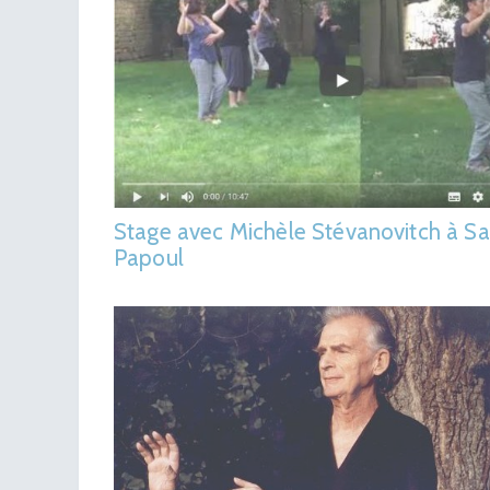
Stage avec Michèle Stévanovitch à Sa
Papoul