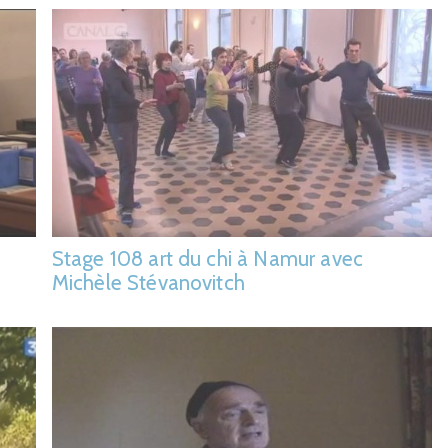
Stage 108 art du chi à Namur avec
Michèle Stévanovitch