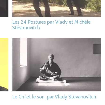
Les 24 Postures par Vlady et Michèle
Stévanovitch
Le Chi et le son, par Vlady Stévanovitch