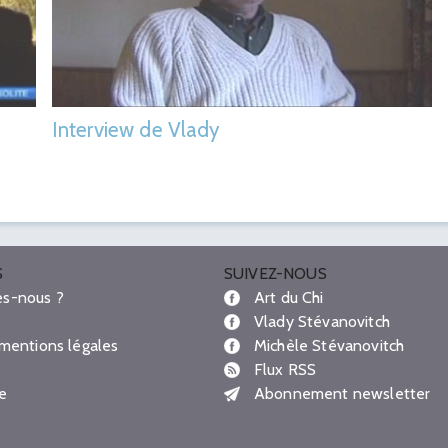
Interview de Vlady
S
SUIVEZ-NOUS
s-nous ?
Art du Chi
Vlady Stévanovitch
 mentions légales
Michèle Stévanovitch
Flux RSS
te
Abonnement newsletter