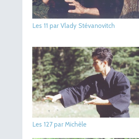
Les 11 par Vlady Stévanovitch
Les 127 par Michèle