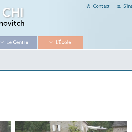
Contact
S'in
 CHI
novitch
Le Centre
L’École