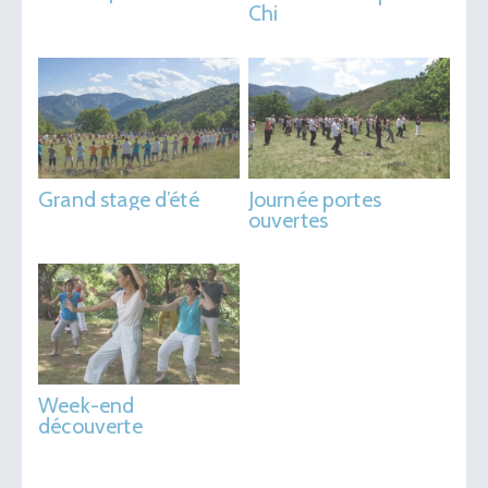
Chi
Grand stage d’été
Journée portes
ouvertes
Week-end
découverte