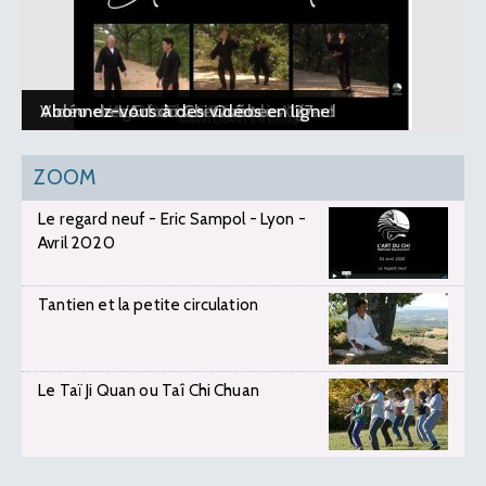
Le planning 2026-2027 est en ligne !
Vidéo : L’Art du Chi - 10 ans à Aubard
Vidéo : Les 5 formateurs et les 127
Vidéo de L’Art du Chi Québec
Abonnez-vous à des vidéos en ligne
ZOOM
Le regard neuf - Eric Sampol - Lyon -
Avril 2020
Tantien et la petite circulation
Le Taï Ji Quan ou Taî Chi Chuan