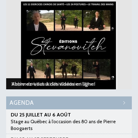
Le planning 2026-2027 est en ligne !
Vidéo : L’Art du Chi - 10 ans à Aubard
Vidéo : Les 5 formateurs et les 127
Vidéo de L’Art du Chi Québec
Abonnez-vous à des vidéos en ligne
AGENDA
DU 25 JUILLET AU 6 AOÛT
Stage au Québec à l’occasion des 80 ans de Pierre
Boogaerts