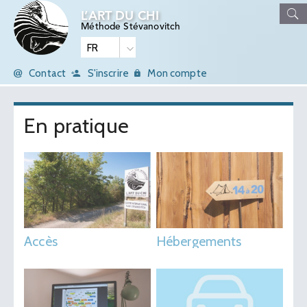
L’ART DU CHI
Méthode Stévanovitch
Contact
S'inscrire
Mon compte
En pratique
Accès
Hébergements